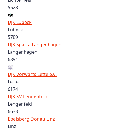
Lichtenfels
5528
DJK Lübeck
Lübeck
5789
DJK Sparta Langenhagen
Langenhagen
6891
DJK Vorwärts Lette e.V.
Lette
6174
DJK-SV Lengenfeld
Lengenfeld
6633
Ebelsberg Donau Linz
Linz