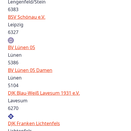
Lengenfeld/Stein
6383
BSV Schönau e.V.
Leipzig
6327
BV Lünen 05
Lünen
5386
BV Lünen 05 Damen
Lünen
5104
DJK Blau-Weiß Lavesum 1931 e.V.
Lavesum
6270
DJK Franken Lichtenfels