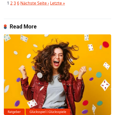
1
2
3
6
Nächste Seite ›
Letzte »
Read More
Ratgeber
Glücksspiel I Glücksspiele