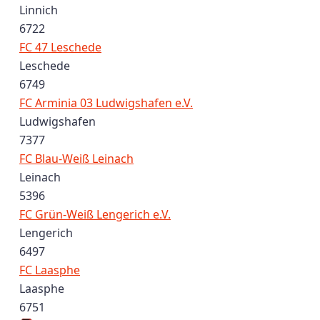
Linnich
6722
FC 47 Leschede
Leschede
6749
FC Arminia 03 Ludwigshafen e.V.
Ludwigshafen
7377
FC Blau-Weiß Leinach
Leinach
5396
FC Grün-Weiß Lengerich e.V.
Lengerich
6497
FC Laasphe
Laasphe
6751