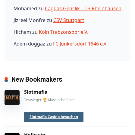
Mohamed
zu
Cagdas Genclik – TB Rheinhausen
Jizreel Monfre
zu
CSV Stuttgart
Hicham
zu
Köln Trabzonspor e.V.
Adem doggaz
zu
FC Junkersdorf 1946 e.V.
New Bookmakers
Slotmafia
Testsieger 🏆 Klassische Slots
Slotmafia Casino besuchen
Hollywin