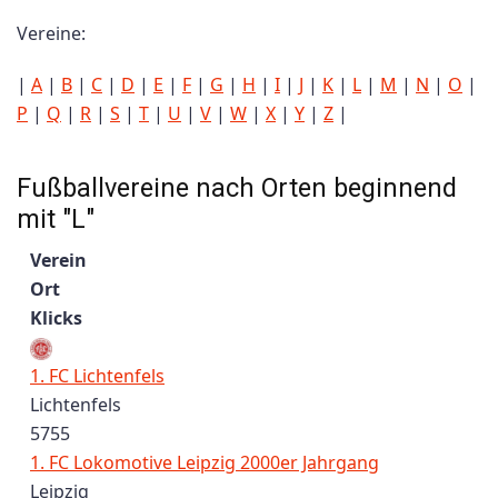
Vereine:
|
A
|
B
|
C
|
D
|
E
|
F
|
G
|
H
|
I
|
J
|
K
|
L
|
M
|
N
|
O
|
P
|
Q
|
R
|
S
|
T
|
U
|
V
|
W
|
X
|
Y
|
Z
|
Fußballvereine nach Orten beginnend
mit "L"
Verein
Ort
Klicks
1. FC Lichtenfels
Lichtenfels
5755
1. FC Lokomotive Leipzig 2000er Jahrgang
Leipzig