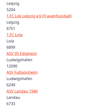
Leipzig
5204
1.FC Lok Leipzig e.V.(Frauenfussball)
Leipzig
6751
1.FC Lola
Lola
6899
ASV 05 Edigheim
Ludwigshafen
12690
ASV Fußgönheim
Ludwigshafen
6249
ASV Landau 1946
Landau
6733