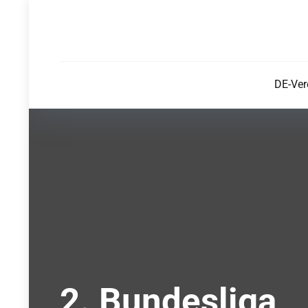
DE-Ver
2. Bundesliga