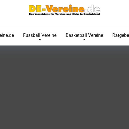
eine.de
Fussball Vereine
Basketball Vereine
Ratgebe