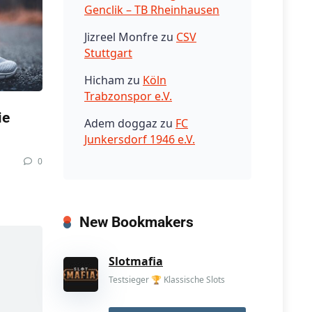
Genclik – TB Rheinhausen
Jizreel Monfre
zu
CSV
Stuttgart
Hicham
zu
Köln
Trabzonspor e.V.
ie
Adem doggaz
zu
FC
Junkersdorf 1946 e.V.
0
New Bookmakers
Slotmafia
Testsieger 🏆 Klassische Slots