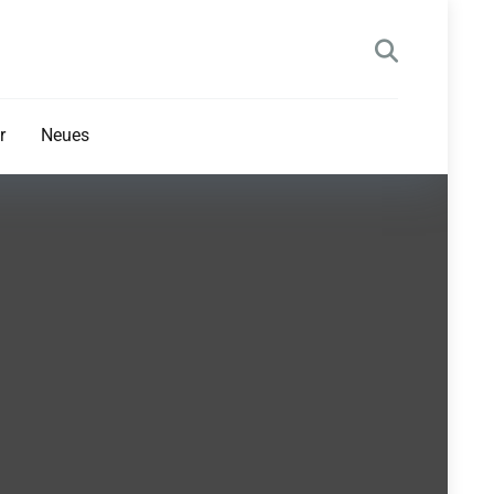
r
Neues