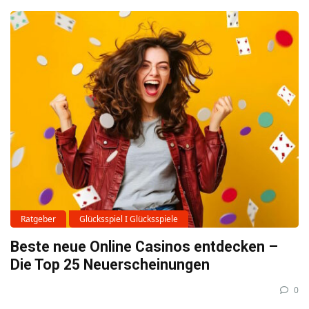
Ratgeber
Glücksspiel I Glücksspiele
Beste neue Online Casinos entdecken –
Die Top 25 Neuerscheinungen
0