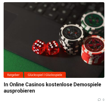
Ratgeber
Glücksspiel I Glücksspiele
In Online Casinos kostenlose Demospiele
ausprobieren
0