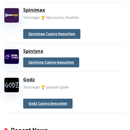
Spinimax
Testsieger 🏆 Klassisches Roulette
Spinimax Casino besuchen
Spinlynx
Spinlynx Casino besuchen
Godz
Testsieger 🏆 Jackpot-Spiele
Godz Casino besuchen