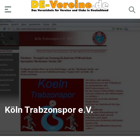
Köln Trabzonspor e.V.