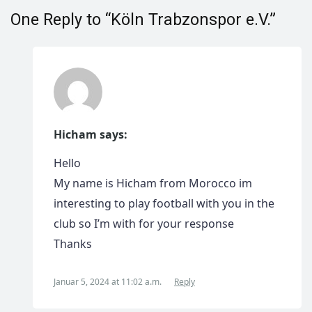
One Reply to “Köln Trabzonspor e.V.”
Hicham says:
Hello
My name is Hicham from Morocco im
interesting to play football with you in the
club so I’m with for your response
Thanks
Januar 5, 2024 at 11:02 a.m.
Reply