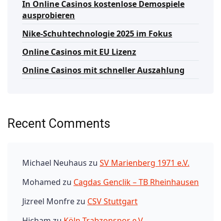
In Online Casinos kostenlose Demospiele
ausprobieren
Nike-Schuhtechnologie 2025 im Fokus
Online Casinos mit EU Lizenz
Online Casinos mit schneller Auszahlung
Recent Comments
Michael Neuhaus
zu
SV Marienberg 1971 e.V.
Mohamed
zu
Cagdas Genclik – TB Rheinhausen
Jizreel Monfre
zu
CSV Stuttgart
Hicham
zu
Köln Trabzonspor e.V.