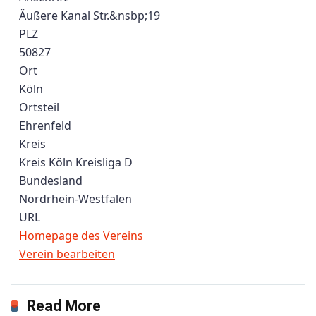
Äußere Kanal Str.&nsbp;19
PLZ
50827
Ort
Köln
Ortsteil
Ehrenfeld
Kreis
Kreis Köln Kreisliga D
Bundesland
Nordrhein-Westfalen
URL
Homepage des Vereins
Verein bearbeiten
Read More