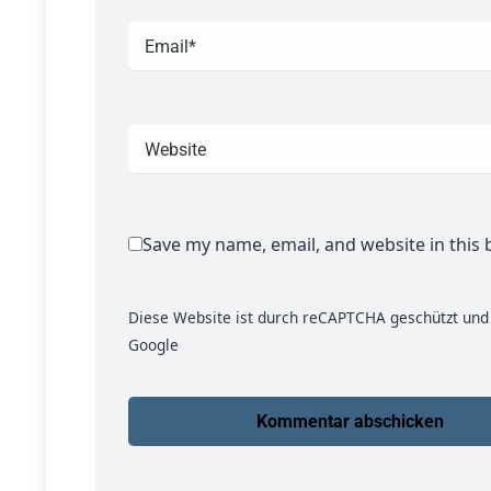
Save my name, email, and website in this 
Diese Website ist durch reCAPTCHA geschützt und
Google