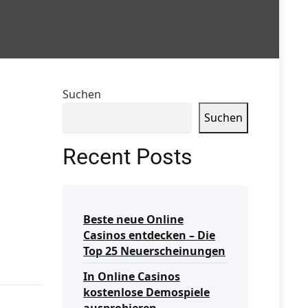
Suchen
Suchen
Recent Posts
Beste neue Online
Casinos entdecken – Die
Top 25 Neuerscheinungen
In Online Casinos
kostenlose Demospiele