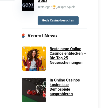
Godz
Testsieger 🏆 Jackpot-Spiele
Godz Casino besuchen
Recent News
Beste neue Online
Casinos entdecken –
Die Top 25
Neuerscheinungen
In Online Casinos
kostenlose
Demospiele
ausprobieren