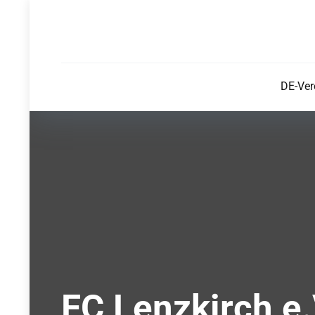
DE-Ver
FC Lenzkirch e.