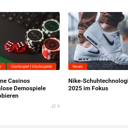
r
Glücksspiel I Glücksspiele
Neues
ine Casinos
Nike-Schuhtechnolog
nlose Demospiele
2025 im Fokus
obieren
0