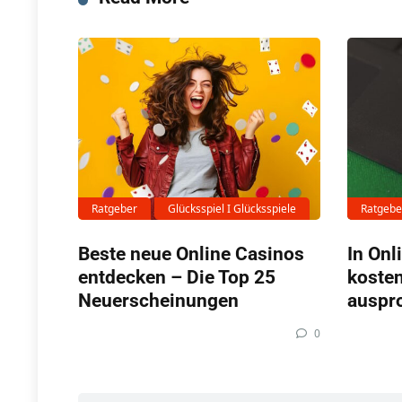
Ratgeber
Glücksspiel I Glücksspiele
Ratgebe
Beste neue Online Casinos
In Onl
entdecken – Die Top 25
koste
Neuerscheinungen
auspr
0