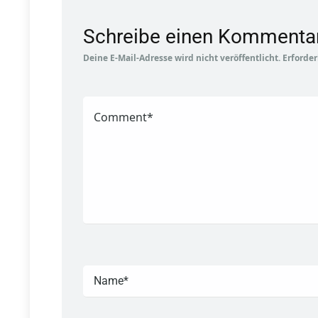
Schreibe einen Kommenta
Deine E-Mail-Adresse wird nicht veröffentlicht.
Erforder