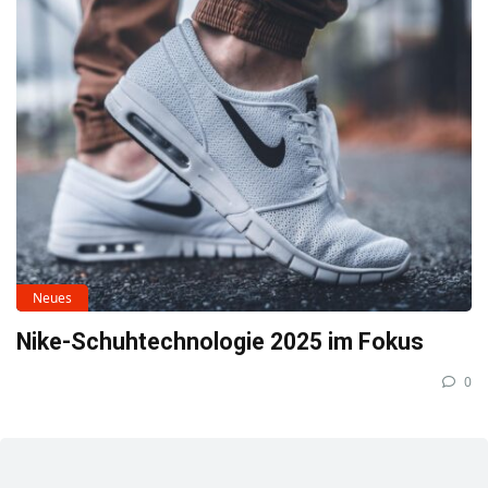
Neues
Nike-Schuhtechnologie 2025 im Fokus
0