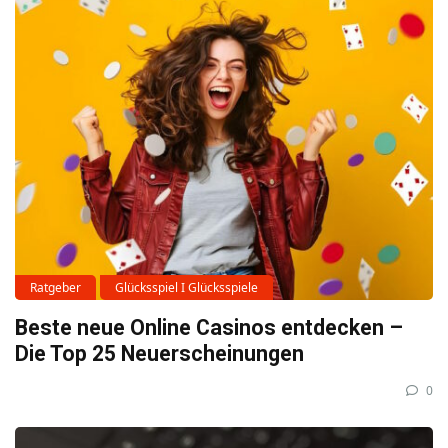
Ratgeber
Glücksspiel I Glücksspiele
Beste neue Online Casinos entdecken –
Die Top 25 Neuerscheinungen
0