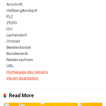
Anschrift
Heßberg&nsbp;8
PLZ
29355
Ort
Lachendorf
Ortsteil
Beedenbostel
Bundesland
Niedersachsen
URL
Homepage des Vereins
Verein bearbeiten
Read More