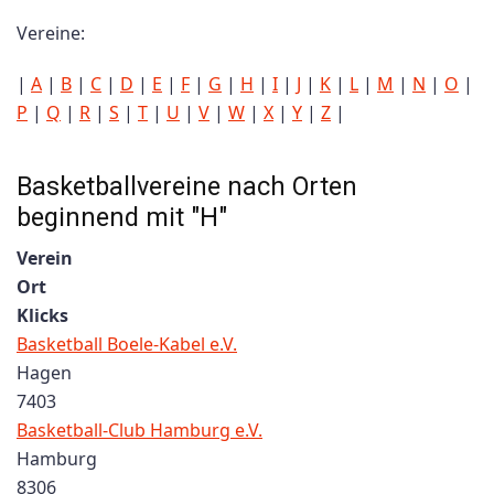
Vereine:
|
A
|
B
|
C
|
D
|
E
|
F
|
G
|
H
|
I
|
J
|
K
|
L
|
M
|
N
|
O
|
P
|
Q
|
R
|
S
|
T
|
U
|
V
|
W
|
X
|
Y
|
Z
|
Basketballvereine nach Orten
beginnend mit "H"
Verein
Ort
Klicks
Basketball Boele-Kabel e.V.
Hagen
7403
Basketball-Club Hamburg e.V.
Hamburg
8306