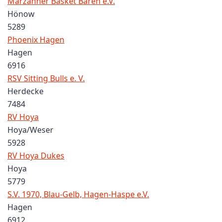
Marzahner Basket Bären e.V.
Hönow
5289
Phoenix Hagen
Hagen
6916
RSV Sitting Bulls e. V.
Herdecke
7484
RV Hoya
Hoya/Weser
5928
RV Hoya Dukes
Hoya
5779
S.V. 1970, Blau-Gelb, Hagen-Haspe e.V.
Hagen
6912