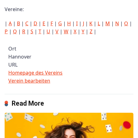
Vereine:
|
A
|
B
|
C
|
D
|
E
|
F
|
G
|
H
|
I
|
J
|
K
|
L
|
M
|
N
|
O
|
P
|
Q
|
R
|
S
|
T
|
U
|
V
|
W
|
X
|
Y
|
Z
|
Ort
Hannover
URL
Homepage des Vereins
Verein bearbeiten
Read More