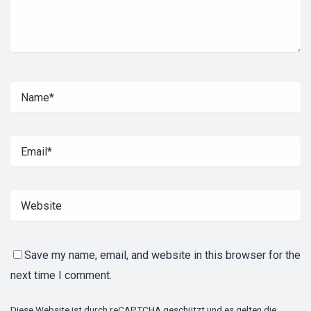
Save my name, email, and website in this browser for the
next time I comment.
Diese Website ist durch reCAPTCHA geschützt und es gelten die