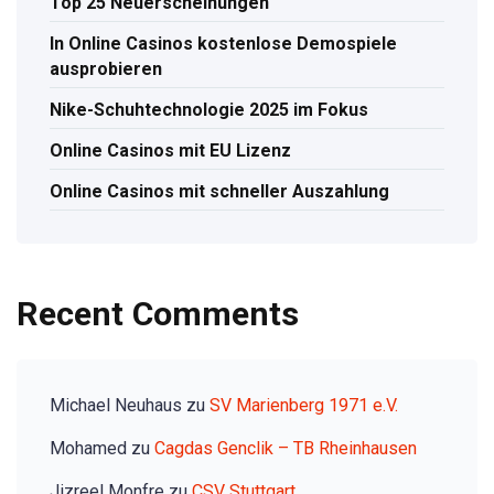
Top 25 Neuerscheinungen
In Online Casinos kostenlose Demospiele
ausprobieren
Nike-Schuhtechnologie 2025 im Fokus
Online Casinos mit EU Lizenz
Online Casinos mit schneller Auszahlung
Recent Comments
Michael Neuhaus
zu
SV Marienberg 1971 e.V.
Mohamed
zu
Cagdas Genclik – TB Rheinhausen
Jizreel Monfre
zu
CSV Stuttgart