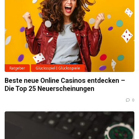
Ratgeber
Glücksspiel I Glücksspiele
Beste neue Online Casinos entdecken –
Die Top 25 Neuerscheinungen
0