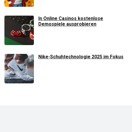
In Online Casinos kostenlose
Demospiele ausprobieren
Nike-Schuhtechnologie 2025 im Fokus