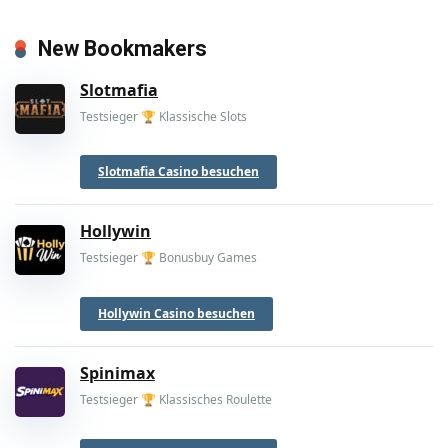
New Bookmakers
Slotmafia
Testsieger 🏆 Klassische Slots
Slotmafia Casino besuchen
Hollywin
Testsieger 🏆 Bonusbuy Games
Hollywin Casino besuchen
Spinimax
Testsieger 🏆 Klassisches Roulette