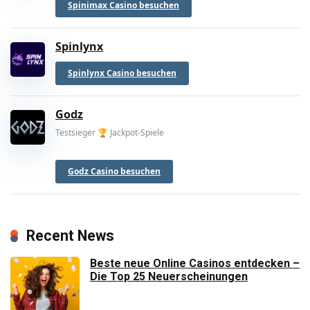
Spinimax Casino besuchen
Spinlynx
Spinlynx Casino besuchen
Godz
Testsieger 🏆 Jackpot-Spiele
Godz Casino besuchen
Recent News
Beste neue Online Casinos entdecken –
Die Top 25 Neuerscheinungen