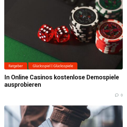
Ratgeber
Glücksspiel I Glücksspiele
In Online Casinos kostenlose Demospiele
ausprobieren
0