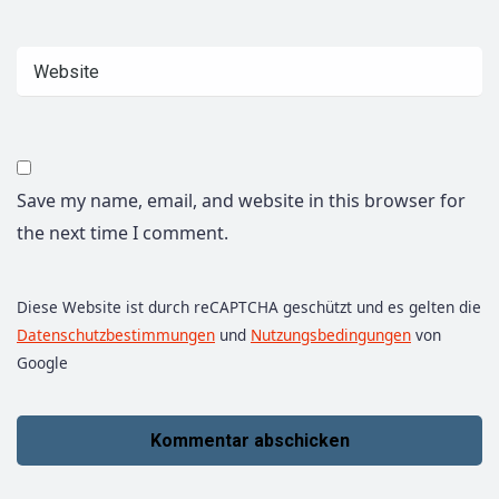
Save my name, email, and website in this browser for
the next time I comment.
Diese Website ist durch reCAPTCHA geschützt und es gelten die
Datenschutzbestimmungen
und
Nutzungsbedingungen
von
Google