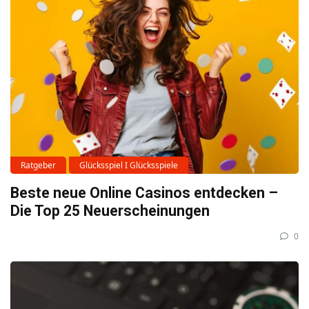
Ratgeber
Glücksspiel I Glücksspiele
Beste neue Online Casinos entdecken –
Die Top 25 Neuerscheinungen
0