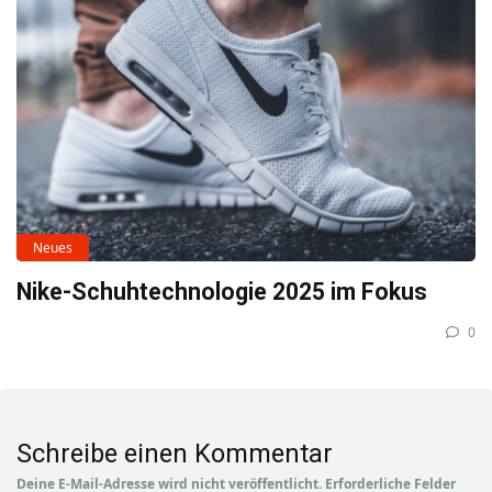
Neues
Nike-Schuhtechnologie 2025 im Fokus
0
Schreibe einen Kommentar
Deine E-Mail-Adresse wird nicht veröffentlicht.
Erforderliche Felder