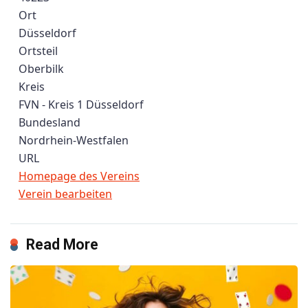
Ort
Düsseldorf
Ortsteil
Oberbilk
Kreis
FVN - Kreis 1 Düsseldorf
Bundesland
Nordrhein-Westfalen
URL
Homepage des Vereins
Verein bearbeiten
Read More