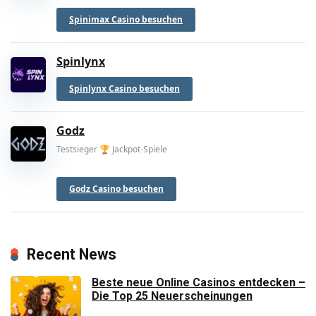
Spinimax Casino besuchen
Spinlynx
Spinlynx Casino besuchen
Godz
Testsieger 🏆 Jackpot-Spiele
Godz Casino besuchen
Recent News
Beste neue Online Casinos entdecken –
Die Top 25 Neuerscheinungen