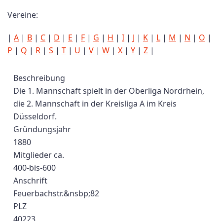
Vereine:
|
A
|
B
|
C
|
D
|
E
|
F
|
G
|
H
|
I
|
J
|
K
|
L
|
M
|
N
|
O
|
P
|
Q
|
R
|
S
|
T
|
U
|
V
|
W
|
X
|
Y
|
Z
|
Beschreibung
Die 1. Mannschaft spielt in der Oberliga Nordrhein,
die 2. Mannschaft in der Kreisliga A im Kreis
Düsseldorf.
Gründungsjahr
1880
Mitglieder ca.
400-bis-600
Anschrift
Feuerbachstr.&nsbp;82
PLZ
40223