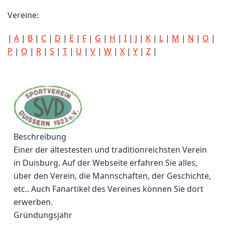
Vereine:
|
A
|
B
|
C
|
D
|
E
|
F
|
G
|
H
|
I
|
J
|
K
|
L
|
M
|
N
|
O
|
P
|
Q
|
R
|
S
|
T
|
U
|
V
|
W
|
X
|
Y
|
Z
|
Beschreibung
Einer der ältestesten und traditionreichsten Verein
in Duisburg. Auf der Webseite erfahren Sie alles,
über den Verein, die Mannschaften, der Geschichte,
etc.. Auch Fanartikel des Vereines können Sie dort
erwerben.
Gründungsjahr