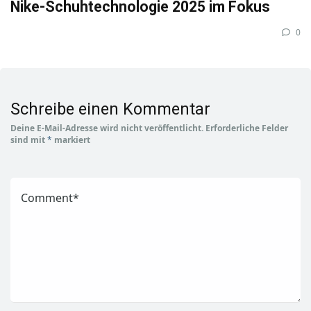
Nike-Schuhtechnologie 2025 im Fokus
0
Schreibe einen Kommentar
Deine E-Mail-Adresse wird nicht veröffentlicht.
Erforderliche Felder
sind mit
*
markiert