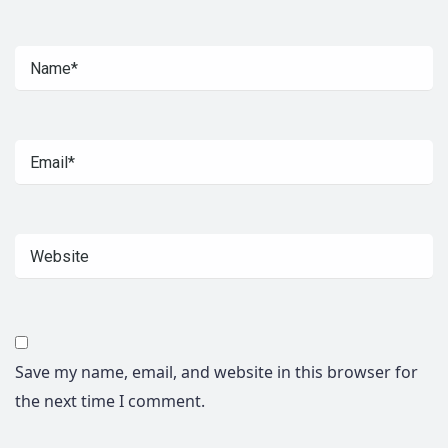
Save my name, email, and website in this browser for
the next time I comment.