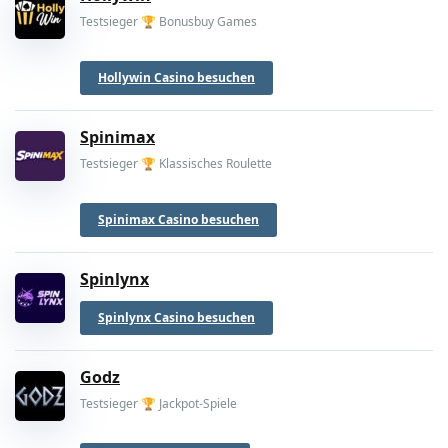
Testsieger 🏆 Bonusbuy Games
Hollywin Casino besuchen
Spinimax
Testsieger 🏆 Klassisches Roulette
Spinimax Casino besuchen
Spinlynx
Spinlynx Casino besuchen
Godz
Testsieger 🏆 Jackpot-Spiele