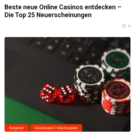
Beste neue Online Casinos entdecken –
Die Top 25 Neuerscheinungen
0
Ratgeber
Glücksspiel I Glücksspiele