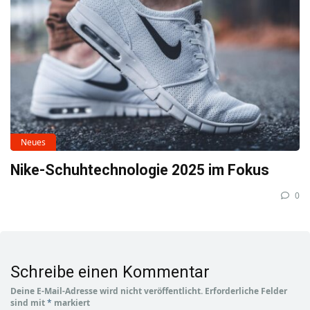
Neues
Nike-Schuhtechnologie 2025 im Fokus
0
Schreibe einen Kommentar
Deine E-Mail-Adresse wird nicht veröffentlicht.
Erforderliche Felder
sind mit
*
markiert