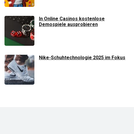
In Online Casinos kostenlose
Demospiele ausprobieren
Nike-Schuhtechnologie 2025 im Fokus