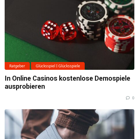
Ratgeber
Glücksspiel I Glücksspiele
In Online Casinos kostenlose Demospiele
ausprobieren
0