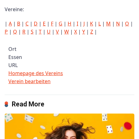
Vereine:
|
A
|
B
|
C
|
D
|
E
|
F
|
G
|
H
|
I
|
J
|
K
|
L
|
M
|
N
|
O
|
P
|
Q
|
R
|
S
|
T
|
U
|
V
|
W
|
X
|
Y
|
Z
|
Ort
Essen
URL
Homepage des Vereins
Verein bearbeiten
Read More