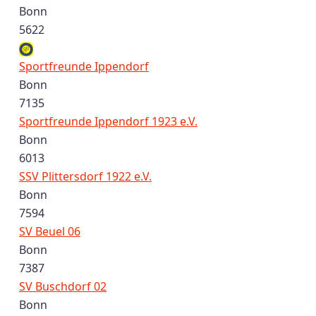
Bonn
5622
Sportfreunde Ippendorf
Bonn
7135
Sportfreunde Ippendorf 1923 e.V.
Bonn
6013
SSV Plittersdorf 1922 e.V.
Bonn
7594
SV Beuel 06
Bonn
7387
SV Buschdorf 02
Bonn