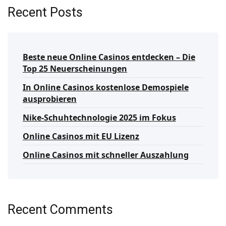
Recent Posts
Beste neue Online Casinos entdecken – Die
Top 25 Neuerscheinungen
In Online Casinos kostenlose Demospiele
ausprobieren
Nike-Schuhtechnologie 2025 im Fokus
Online Casinos mit EU Lizenz
Online Casinos mit schneller Auszahlung
Recent Comments