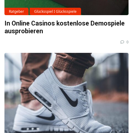
Ratgeber
Glücksspiel I Glücksspiele
In Online Casinos kostenlose Demospiele
ausprobieren
0