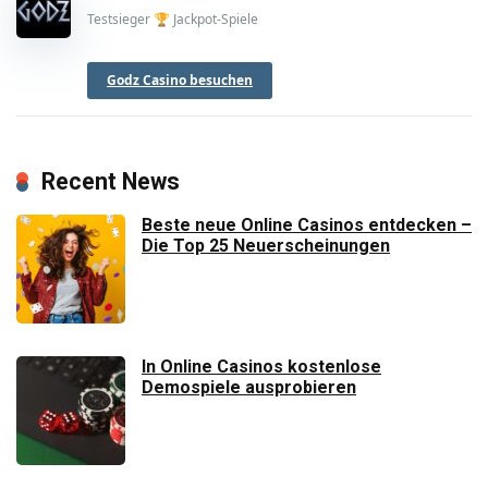
Testsieger 🏆 Jackpot-Spiele
Godz Casino besuchen
Recent News
Beste neue Online Casinos entdecken –
Die Top 25 Neuerscheinungen
In Online Casinos kostenlose
Demospiele ausprobieren