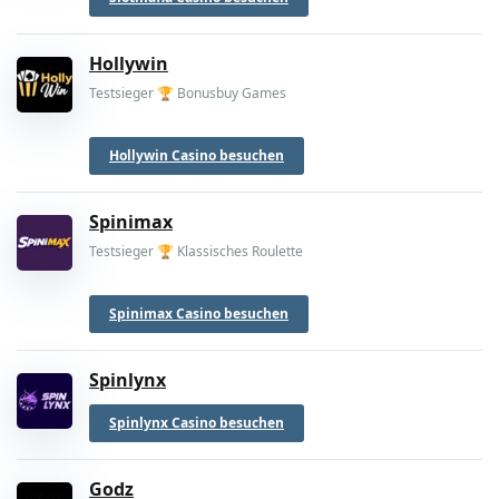
Hollywin
Testsieger 🏆 Bonusbuy Games
Hollywin Casino besuchen
Spinimax
Testsieger 🏆 Klassisches Roulette
Spinimax Casino besuchen
Spinlynx
Spinlynx Casino besuchen
Godz