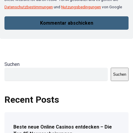
Datenschutzbestimmungen
und
Nutzungsbedingungen
von Google
Suchen
Suchen
Recent Posts
Beste neue Online Casinos entdecken – Die