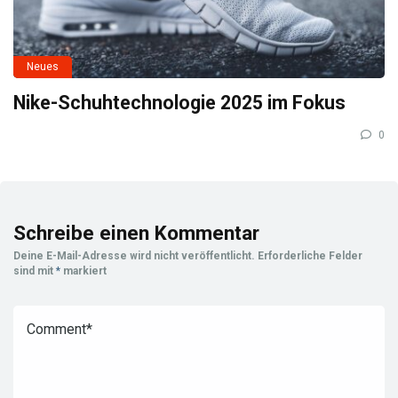
Neues
Nike-Schuhtechnologie 2025 im Fokus
0
Schreibe einen Kommentar
Deine E-Mail-Adresse wird nicht veröffentlicht.
Erforderliche Felder
sind mit
*
markiert