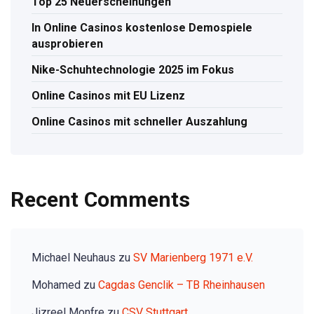
Top 25 Neuerscheinungen
In Online Casinos kostenlose Demospiele
ausprobieren
Nike-Schuhtechnologie 2025 im Fokus
Online Casinos mit EU Lizenz
Online Casinos mit schneller Auszahlung
Recent Comments
Michael Neuhaus
zu
SV Marienberg 1971 e.V.
Mohamed
zu
Cagdas Genclik – TB Rheinhausen
Jizreel Monfre
zu
CSV Stuttgart