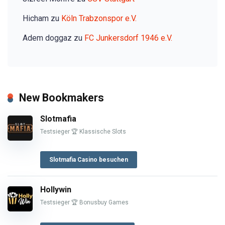
Hicham
zu
Köln Trabzonspor e.V.
Adem doggaz
zu
FC Junkersdorf 1946 e.V.
New Bookmakers
Slotmafia
Testsieger 🏆 Klassische Slots
Slotmafia Casino besuchen
Hollywin
Testsieger 🏆 Bonusbuy Games