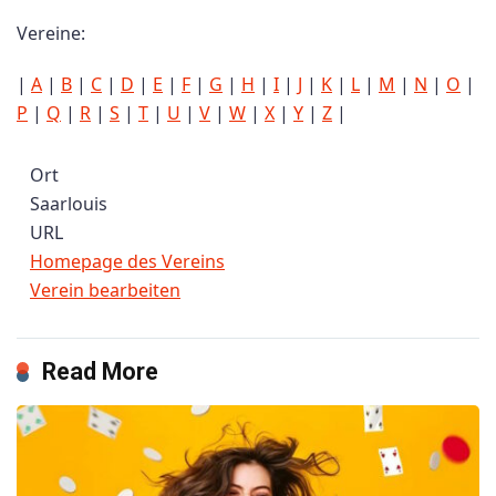
Vereine:
|
A
|
B
|
C
|
D
|
E
|
F
|
G
|
H
|
I
|
J
|
K
|
L
|
M
|
N
|
O
|
P
|
Q
|
R
|
S
|
T
|
U
|
V
|
W
|
X
|
Y
|
Z
|
Ort
Saarlouis
URL
Homepage des Vereins
Verein bearbeiten
Read More