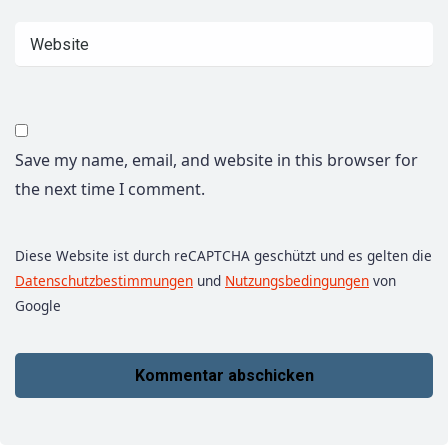
Save my name, email, and website in this browser for
the next time I comment.
Diese Website ist durch reCAPTCHA geschützt und es gelten die
Datenschutzbestimmungen
und
Nutzungsbedingungen
von
Google