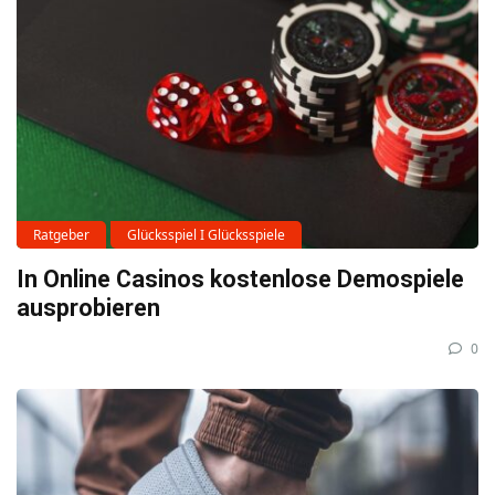
Ratgeber
Glücksspiel I Glücksspiele
In Online Casinos kostenlose Demospiele
ausprobieren
0