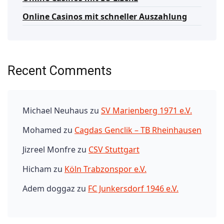
Online Casinos mit schneller Auszahlung
Recent Comments
Michael Neuhaus
zu
SV Marienberg 1971 e.V.
Mohamed
zu
Cagdas Genclik – TB Rheinhausen
Jizreel Monfre
zu
CSV Stuttgart
Hicham
zu
Köln Trabzonspor e.V.
Adem doggaz
zu
FC Junkersdorf 1946 e.V.