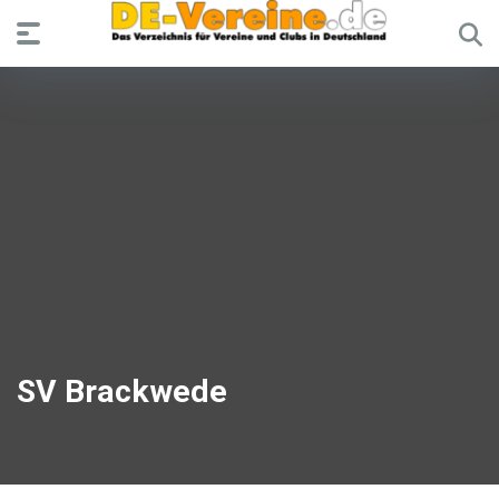
SV Brackwede