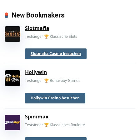
New Bookmakers
Slotmafia
Testsieger 🏆 Klassische Slots
Slotmafia Casino besuchen
Hollywin
Testsieger 🏆 Bonusbuy Games
Hollywin Casino besuchen
Spinimax
Testsieger 🏆 Klassisches Roulette