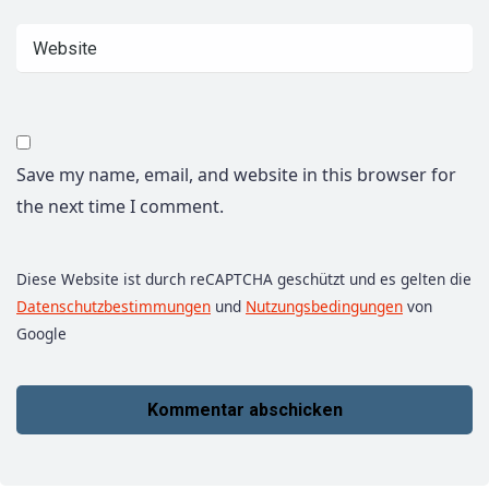
Save my name, email, and website in this browser for
the next time I comment.
Diese Website ist durch reCAPTCHA geschützt und es gelten die
Datenschutzbestimmungen
und
Nutzungsbedingungen
von
Google