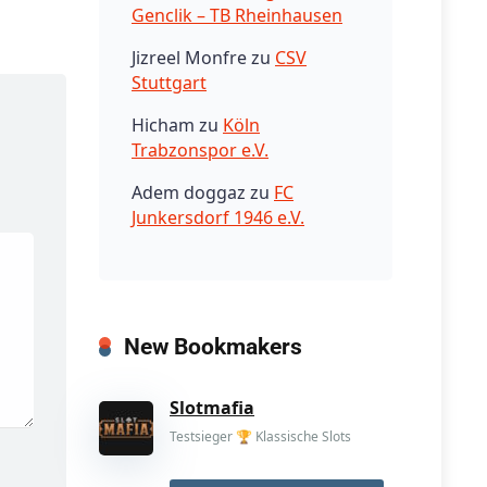
Genclik – TB Rheinhausen
Jizreel Monfre
zu
CSV
Stuttgart
Hicham
zu
Köln
Trabzonspor e.V.
Adem doggaz
zu
FC
Junkersdorf 1946 e.V.
New Bookmakers
Slotmafia
Testsieger 🏆 Klassische Slots