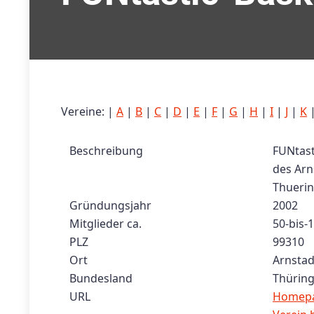
Vereine:
|
A
|
B
|
C
|
D
|
E
|
F
|
G
|
H
|
I
|
J
|
K
Beschreibung
FUNtast
des Arn
Thuerin
Gründungsjahr
2002
Mitglieder ca.
50-bis-
PLZ
99310
Ort
Arnstad
Bundesland
Thürin
URL
Homepa