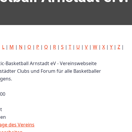
|
L
|
M
|
N
|
O
|
P
|
Q
|
R
|
S
|
T
|
U
|
V
|
W
|
X
|
Y
|
Z
|
ic-Basketball Arnstadt eV - Vereinswebseite
städter Clubs und Forum für alle Basketballer
gens.
100
t
gen
ge des Vereins