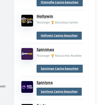
Slotmafia Casino besuchen
Hollywin
Testsieger 🏆 Bonusbuy Games
Hollywin Casino besuchen
Spinimax
Testsieger 🏆 Klassisches Roulette
Spinimax Casino besuchen
Spinlynx
von
Spinlynx Casino besuchen