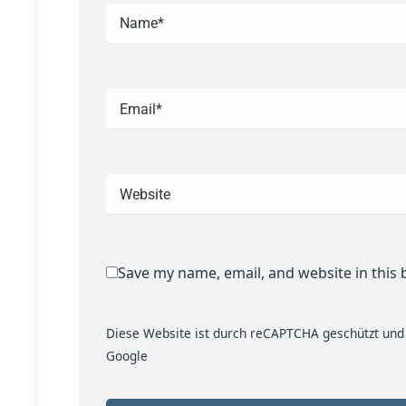
Save my name, email, and website in this 
Diese Website ist durch reCAPTCHA geschützt und
Google