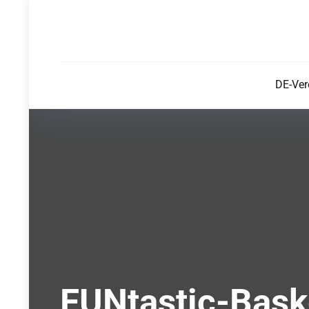
DE-Ver
FUNtastic-Baske