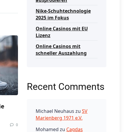
ausprobieren
Nike-Schuhtechnologie
2025 im Fokus
Online Casinos mit EU
Lizenz
Online Casinos mit
schneller Auszahlung
Recent Comments
ie
Michael Neuhaus
zu
SV
Marienberg 1971 e.V.
0
Mohamed
zu
Cagdas