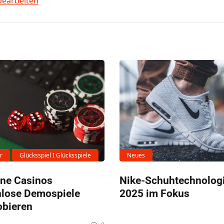
bearbeiten
r
Glücksspiel I Glücksspiele
Neues
ine Casinos
Nike-Schuhtechnolog
nlose Demospiele
2025 im Fokus
obieren