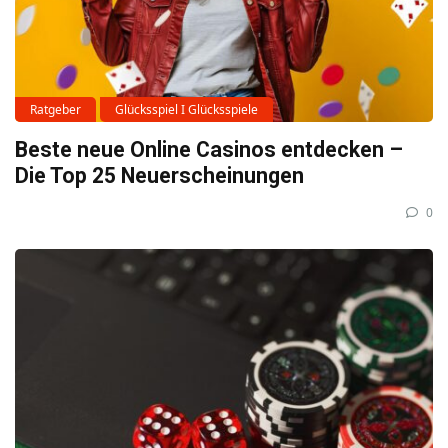
Ratgeber
Glücksspiel I Glücksspiele
Beste neue Online Casinos entdecken –
Die Top 25 Neuerscheinungen
0