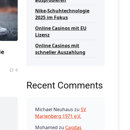
ausprobieren
Nike-Schuhtechnologie
2025 im Fokus
Online Casinos mit EU
Lizenz
Online Casinos mit
ie
schneller Auszahlung
0
Recent Comments
Michael Neuhaus
zu
SV
Marienberg 1971 e.V.
Mohamed
zu
Cagdas