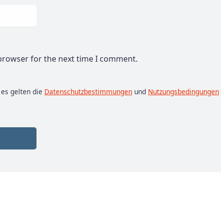
browser for the next time I comment.
 es gelten die
Datenschutzbestimmungen
und
Nutzungsbedingungen