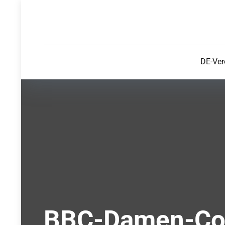
DE-Ver
BBC-Damen-Co