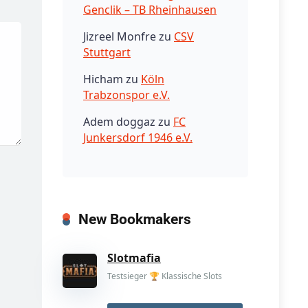
Genclik – TB Rheinhausen
Jizreel Monfre
zu
CSV
Stuttgart
Hicham
zu
Köln
Trabzonspor e.V.
Adem doggaz
zu
FC
Junkersdorf 1946 e.V.
New Bookmakers
Slotmafia
Testsieger 🏆 Klassische Slots