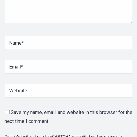
Save my name, email, and website in this browser for the
next time I comment.
Diese Website ist durch reCAPTCHA geschützt und es gelten die