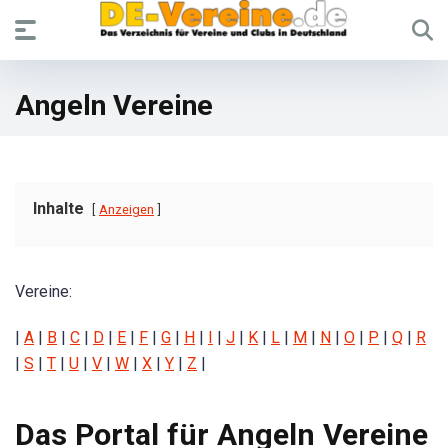
Angeln Vereine
Inhalte
Anzeigen
Vereine:
|
A
|
B
|
C
|
D
|
E
|
F
|
G
|
H
|
I
|
J
|
K
|
L
|
M
|
N
|
O
|
P
|
Q
|
R
|
S
|
T
|
U
|
V
|
W
|
X
|
Y
|
Z
|
Das Portal für Angeln Vereine